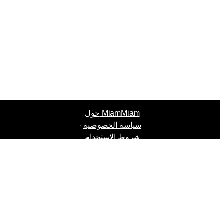
حول MiamMiam
·
سياسة الخصوصية
·
شروط الاستخدام
·
وظائف MiamMiam
·
أضف مطعمك
·
إحالة صديق
·
قائمة جميع المدن
·
·
دردشة الدعم