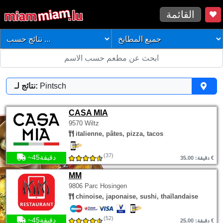
القائمة
Pintsch
نتائج لـ:
CASA MIA
9570 Wiltz
italienne, pâtes, pizza, tacos
(37)
~45دقيقة
دقيقة: 35.00 €
MM
9806 Parc Hosingen
chinoise, japonaise, sushi, thaïlandaise
(52)
~45دقيقة
دقيقة: 25.00 €