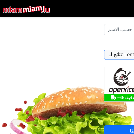
Lent
نتائج لـ:
~45دقيقة
ًا