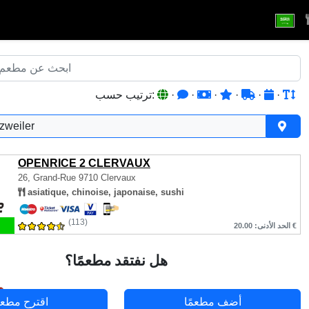
·
·
·
·
·
·
ترتيب حسب:
zweiler
OPENRICE 2 CLERVAUX
26, Grand-Rue
9710 Clervaux
asiatique, chinoise, japonaise, sushi
(113)
الحد الأدنى: 20.00 €
هل نفتقد مطعمًا؟
أضف مطعمًا
اقترح مطعم