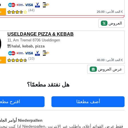
(44)
ط
الحد الأدنى: 20.00 €
العروض
USELDANGE PIZZA & KEBAB
11, Am Tremel
8706 Useldingen
halal, kebab, pizza
(10)
ط
الحد الأدنى: 40.00 €
عرض العروض
هل نفتقد مطعمًا؟
أضف مطعمًا
اقترح مطعم
أوامر الجاهزة والتسليم في Niederpallen
إذا كنت تبحث عن توصيل إلى ederpallen