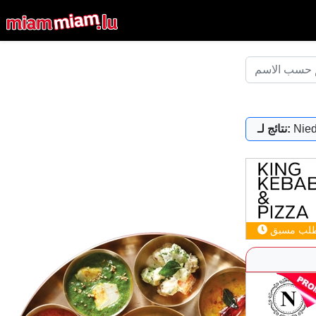
Nied
نتائج لـ:
لب مسبق