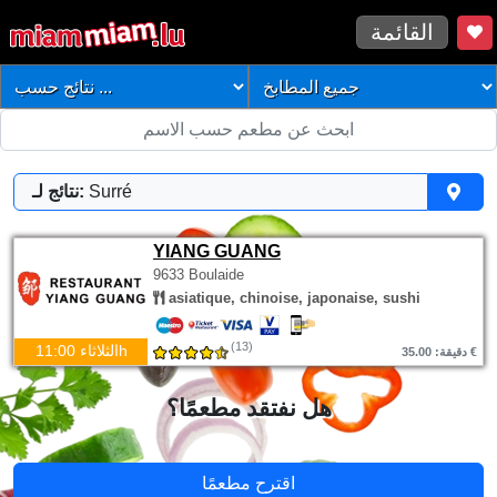
القائمة
Surré
نتائج لـ:
YIANG GUANG
9633 Boulaide
asiatique, chinoise, japonaise, sushi
(13)
الثلاثاء 11:00h
دقيقة: 35.00 €
هل نفتقد مطعمًا؟
اقترح مطعمًا