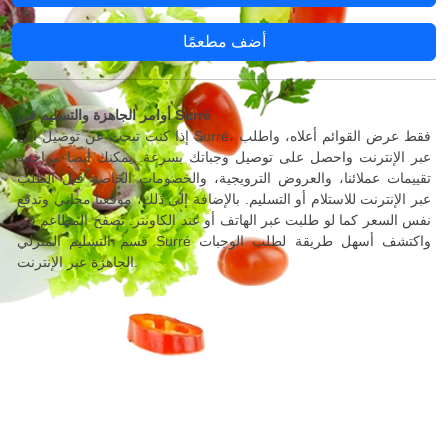
أضف مطعمًا
أوامر الجاهزة والتسليم في Surré
إذا كنت تبحث عن توصيل إلى Surré، فقط عرض القوائم أعلاه، واطلب
عبر الإنترنت واحصل على توصيل وجباتك بسرعة. يمكنك أيضا مراجعة
تقييمات عملائنا، والعروض الترويجية، والخصومات الخاصة قبل الطلب
عبر الإنترنت للاستلام أو التسليم. بالإضافة إلى ذلك، موقعنا مجاني وتدفع
نفس السعر كما لو طلبت عبر الهاتف أو عند الكاونتر. تصفح المطاعم في
قسم التسليم المنزلي Surré واكتشف أسهل طريقة لطلب الوجبات
الجاهزة عبر الإنترنت.