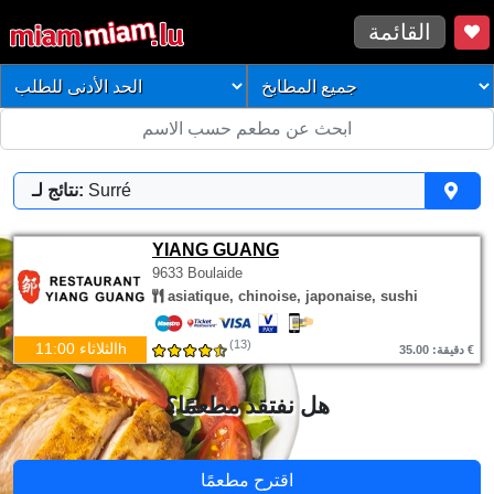
القائمة
Surré
نتائج لـ:
YIANG GUANG
9633 Boulaide
asiatique, chinoise, japonaise, sushi
(13)
الثلاثاء 11:00h
دقيقة: 35.00 €
هل نفتقد مطعمًا؟
اقترح مطعمًا