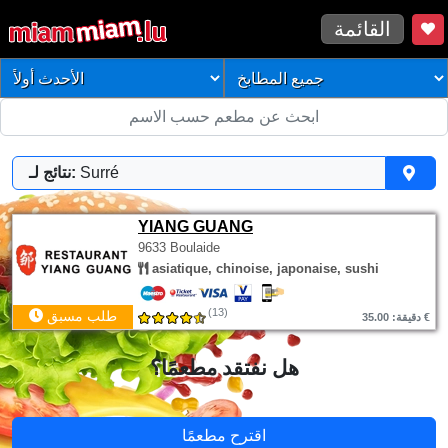
القائمة
Surré
نتائج لـ:
YIANG GUANG
9633 Boulaide
asiatique, chinoise, japonaise, sushi
(13)
طلب مسبق
دقيقة: 35.00 €
هل نفتقد مطعمًا؟
اقترح مطعمًا