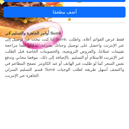
أضف مطعمًا
أوامر الجاهزة والتسليم في Surré
إذا كنت تبحث عن توصيل إلى Surré، فقط عرض القوائم أعلاه، واطلب
عبر الإنترنت واحصل على توصيل وجباتك بسرعة. يمكنك أيضا مراجعة
تقييمات عملائنا، والعروض الترويجية، والخصومات الخاصة قبل الطلب
عبر الإنترنت للاستلام أو التسليم. بالإضافة إلى ذلك، موقعنا مجاني وتدفع
نفس السعر كما لو طلبت عبر الهاتف أو عند الكاونتر. تصفح المطاعم في
قسم التسليم المنزلي Surré واكتشف أسهل طريقة لطلب الوجبات
الجاهزة عبر الإنترنت.