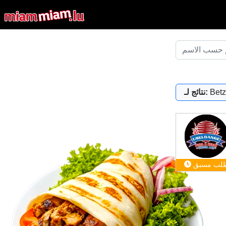
Betz
نتائج لـ:
لب مسبق