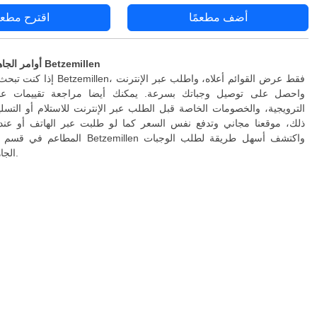
أضف مطعمًا
اقترح مطعم
أوامر الجاهزة والتسليم في Betzemillen
إذا كنت تبحث عن توصيل إلى etzemillen
واحصل على توصيل وجباتك بسرعة. يمكنك أيضا مراجعة تقييمات عمل
الترويجية، والخصومات الخاصة قبل الطلب عبر الإنترنت للاستلام أو التسلي
ذلك، موقعنا مجاني وتدفع نفس السعر كما لو طلبت عبر الهاتف أو عند 
المطاعم في قسم التسليم المنزلي etzemillen
الجاهزة عبر الإنترنت.