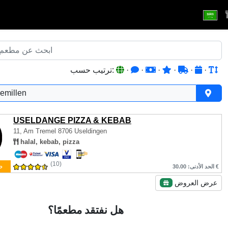
·
·
·
·
·
·
ترتيب حسب:
emillen
USELDANGE PIZZA & KEBAB
11, Am Tremel
8706 Useldingen
halal, kebab, pizza
(10)
ط
الحد الأدنى: 30.00 €
عرض العروض
هل نفتقد مطعمًا؟