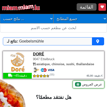
القائمة
Goebelsmühle
نتائج لـ:
DORÉ
9047 Ettelbruck
asiatique, chinoise, sushi, thaïlandaise
(55)
~45دقيقة
دقيقة: 45.00 €
عرض العروض
هل نفتقد مطعمًا؟