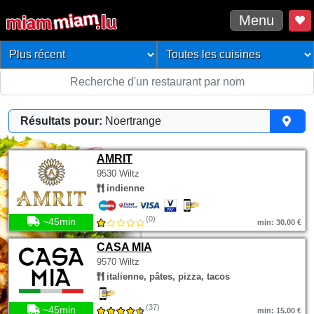
Menu
Résultats pour:
Noertrange
AMRIT
9530 Wiltz
indienne
(0)
~45min
min: 30.00 €
CASA MIA
9570 Wiltz
italienne, pâtes, pizza, tacos
(37)
~45min
min: 15.00 €