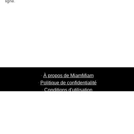
ligne.
·
À propos de MiamMiam
·
Politique de confidentialité
·
Conditions d'utilisation
·
MiamMiam Jobs
·
Ajouter votre restaurant
·
Parrainage d'amis
·
Liste de toutes les villes
·
Courier Portal