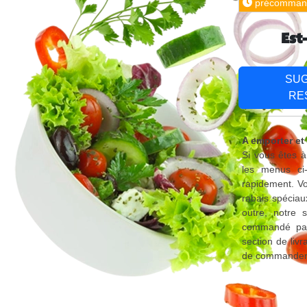
précomman
Est
SU
RE
A emporter et
Si vous êtes à
les menus ci
rapidement. Vo
rabais spéciau
outre, notre 
commandé par 
section de liv
de commander d