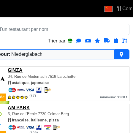
Com
Trier par:
·
·
·
·
·
·
pour:
Niederglabach
GINZA
34, Rue de Medernach
7619 Larochette
asiatique, japonaise
(87)
de
minimum: 30.00 €
AM PARK
3, Rue de l'Ecole
7730 Colmar-Berg
francaise, italienne, pizza