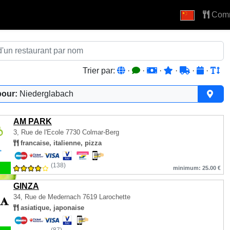
Com
Trier par:
·
·
·
·
·
·
pour:
Niederglabach
AM PARK
3, Rue de l'Ecole
7730 Colmar-Berg
francaise, italienne, pizza
(138)
minimum: 25.00 €
GINZA
34, Rue de Medernach
7619 Larochette
asiatique, japonaise