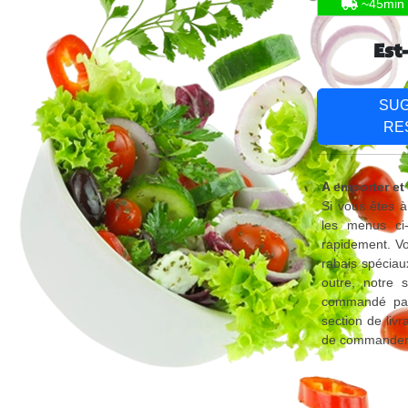
~45min
Est
SU
RE
A emporter et
Si vous êtes à
les menus ci
rapidement. Vo
rabais spéciau
outre, notre 
commandé par 
section de liv
de commander d