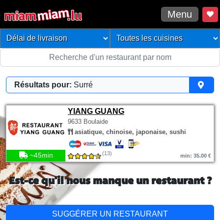
Menu
Résultats pour:
Surré
YIANG GUANG
9633 Boulaide
asiatique, chinoise, japonaise, sushi
(13)
~45min
min: 35.00 €
Est-ce qu'il nous manque un restaurant ?
SUGGÉRER UN RESTAURANT