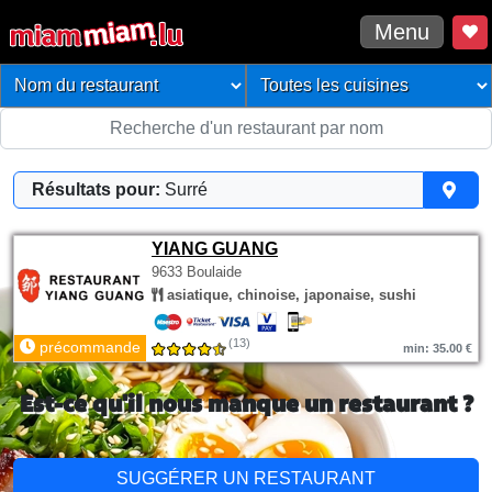
Menu
Résultats pour:
Surré
YIANG GUANG
9633 Boulaide
asiatique, chinoise, japonaise, sushi
(13)
précommande
min: 35.00 €
Est-ce qu'il nous manque un restaurant ?
SUGGÉRER UN RESTAURANT