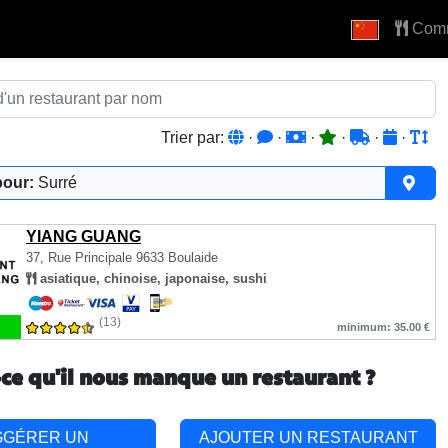
Com
Trier par:
·
·
·
·
·
·
pour:
Surré
YIANG GUANG
37, Rue Principale
9633 Boulaide
asiatique, chinoise, japonaise, sushi
(13)
minimum: 35.00 €
-ce qu'il nous manque un restaurant ?
GGÉRER UN
AJOUTER UN RESTAURANT