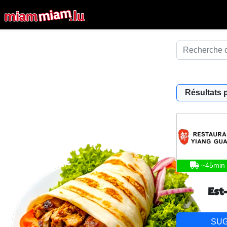
Résultats 
~45min
Est
SU