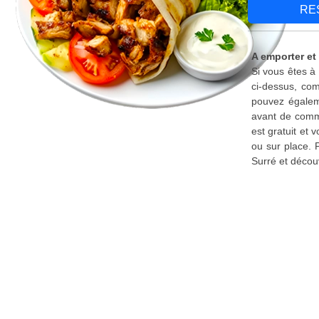
RE
A emporter et 
Si vous êtes à
ci-dessus, com
pouvez égaleme
avant de comma
est gratuit et
ou sur place. 
Surré et décou