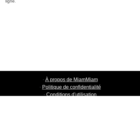
ligne.
·
À propos de MiamMiam
·
Politique de confidentialité
·
Conditions d'utilisation
·
MiamMiam Jobs
·
Ajouter votre restaurant
·
Parrainage d'amis
·
Liste de toutes les villes
·
Chat aide