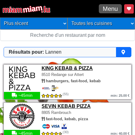
Menu
Résultats pour:
Lannen
KING KEBAB & PIZZA
8510 Redange sur Attert
hamburgers, fast-food, kebab
(55)
~45min
min: 25.00 €
SEVIN KEBAB PIZZA
8805 Rambrouch
fast-food, kebab, pizza
(30)
~45min
min: 40.00 €