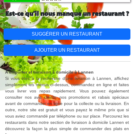
Est-ce qu'il nous manque un restaurant ?
SUGGÉRER UN RESTAURANT
AJOUTER UN RESTAURANT
A emporter et livraison à domicile à Lannen
Si vous êtes à la recherche d'une livraison à Lannen, affichez
simplement les menus ci-dessus, commandez en ligne et faites
vous livrer vos repas rapidement. Vous pouvez également
consulter nos avis clients, nos promotions et rabais spéciaux
avant de commander en ligne pour la collecte ou la livraison. En
outre, notre site est gratuit et vous payez le même prix que si
vous aviez commandé par téléphone ou sur place. Parcourez les
restaurants dans notre section de livraison à domicile Lannen et
découvrez la façon la plus simple de commander des plats en