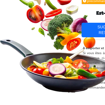
précomman
Est
SU
RE
A emporter et 
Si vous êtes à
les menus ci
rapidement. Vo
rabais spéciau
outre, notre 
commandé par 
section de liv
de commander d