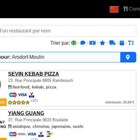
Com
Trier par:
·
·
·
·
·
·
pour:
Arsdorf-Moulin
SEVIN KEBAB PIZZA
23, Rue Principale
8805 Rambrouch
fast-food, kebab, pizza
(30)
de
minimum: 25.00 €
YIANG GUANG
37, Rue Principale
9633 Boulaide
asiatique, chinoise, japonaise, sushi