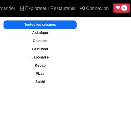
mander
Explorateur Restaurants
Connexion
0
Toutes les cuisines
Asiatique
Chinoise
Fast-food
Japonaise
Kebab
Pizza
Sushi