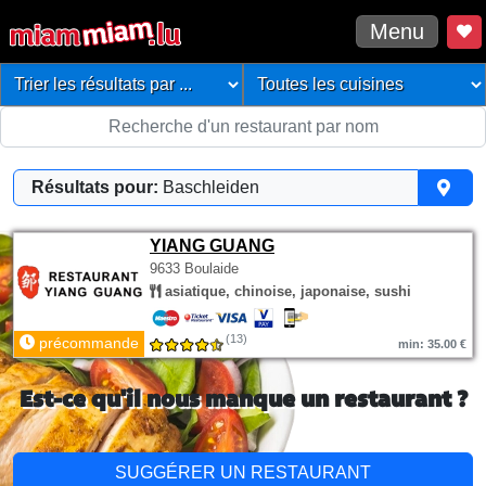
Menu
Résultats pour:
Baschleiden
YIANG GUANG
9633 Boulaide
asiatique, chinoise, japonaise, sushi
(13)
précommande
min: 35.00 €
Est-ce qu'il nous manque un restaurant ?
SUGGÉRER UN RESTAURANT