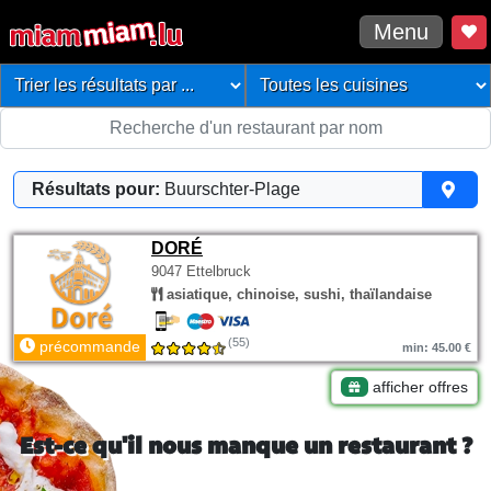
Menu
Résultats pour:
Buurschter-Plage
DORÉ
9047 Ettelbruck
asiatique, chinoise, sushi, thaïlandaise
(55)
précommande
min: 45.00 €
afficher offres
Est-ce qu'il nous manque un restaurant ?