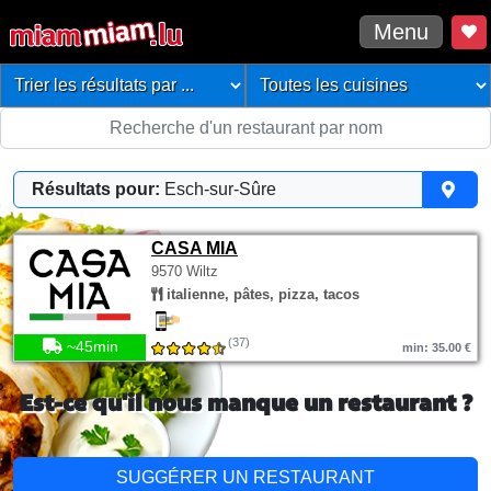
Menu
Résultats pour:
Esch-sur-Sûre
CASA MIA
9570 Wiltz
italienne, pâtes, pizza, tacos
(37)
~45min
min: 35.00 €
Est-ce qu'il nous manque un restaurant ?
SUGGÉRER UN RESTAURANT