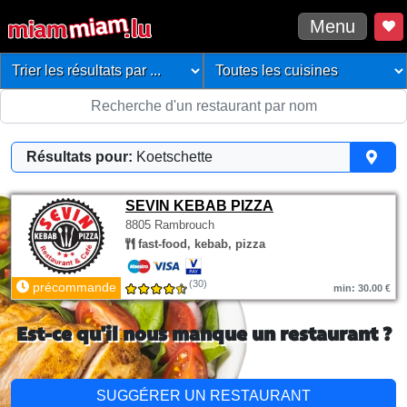
Menu
Résultats pour:
Koetschette
SEVIN KEBAB PIZZA
8805 Rambrouch
fast-food, kebab, pizza
(30)
précommande
min: 30.00 €
Est-ce qu'il nous manque un restaurant ?
SUGGÉRER UN RESTAURANT