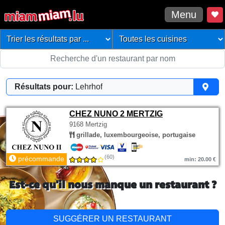
Menu
Résultats pour:
Lehrhof
CHEZ NUNO 2 MERTZIG
9168 Mertzig
grillade, luxembourgeoise, portugaise
(60)
précommande
min: 20.00 €
Est-ce qu'il nous manque un restaurant ?
SUGGÉRER UN RESTAURANT