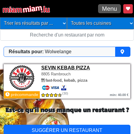
Menu
Résultats pour:
Wolwelange
SEVIN KEBAB PIZZA
8805 Rambrouch
fast-food, kebab, pizza
(30)
précommande
min: 40.00 €
Est-ce qu'il nous manque un restaurant ?
SUGGÉRER UN RESTAURANT