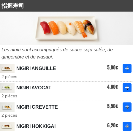
指握寿司
Les nigiri sont accompagnés de sauce soja salée, de
gingembre et de wasabi.
5,80€
NIGIRI ANGUILLE
2 pièces
4,60€
NIGIRI AVOCAT
2 pièces
5,50€
NIGIRI CREVETTE
2 pièces
6,20€
NIGIRI HOKKIGAI