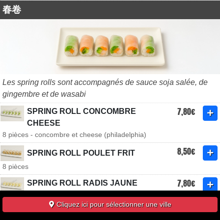
春卷
Les spring rolls sont accompagnés de sauce soja salée, de
gingembre et de wasabi
7,80€
SPRING ROLL CONCOMBRE
CHEESE
8 pièces - concombre et cheese (philadelphia)
8,50€
SPRING ROLL POULET FRIT
8 pièces
7,80€
SPRING ROLL RADIS JAUNE
CHEESE
Cliquez ici pour sélectionner une ville
8 pièces - radis jaune et cheese (philadelphia)