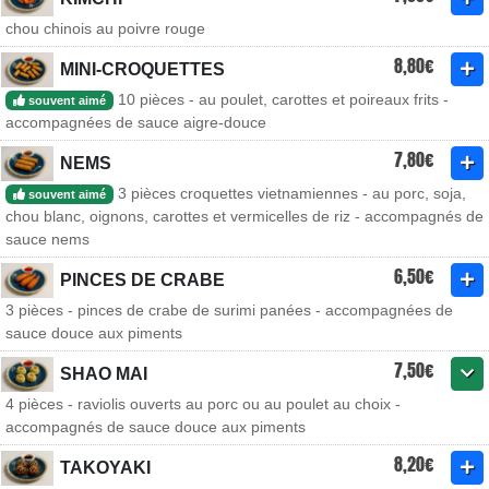
chou chinois au poivre rouge
8,80€
MINI-CROQUETTES
10 pièces - au poulet, carottes et poireaux frits -
souvent aimé
accompagnées de sauce aigre-douce
7,80€
NEMS
3 pièces croquettes vietnamiennes - au porc, soja,
souvent aimé
chou blanc, oignons, carottes et vermicelles de riz - accompagnés de
sauce nems
6,50€
PINCES DE CRABE
3 pièces - pinces de crabe de surimi panées - accompagnées de
sauce douce aux piments
7,50€
SHAO MAI
4 pièces - raviolis ouverts au porc ou au poulet au choix -
accompagnés de sauce douce aux piments
8,20€
TAKOYAKI