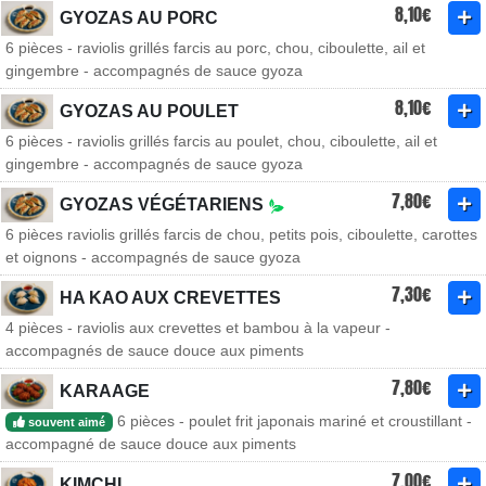
8,10€
GYOZAS AU PORC
6 pièces - raviolis grillés farcis au porc, chou, ciboulette, ail et
gingembre - accompagnés de sauce gyoza
8,10€
GYOZAS AU POULET
6 pièces - raviolis grillés farcis au poulet, chou, ciboulette, ail et
gingembre - accompagnés de sauce gyoza
7,80€
GYOZAS VÉGÉTARIENS
6 pièces raviolis grillés farcis de chou, petits pois, ciboulette, carottes
et oignons - accompagnés de sauce gyoza
7,30€
HA KAO AUX CREVETTES
4 pièces - raviolis aux crevettes et bambou à la vapeur -
accompagnés de sauce douce aux piments
7,80€
KARAAGE
6 pièces - poulet frit japonais mariné et croustillant -
souvent aimé
accompagné de sauce douce aux piments
7,00€
KIMCHI