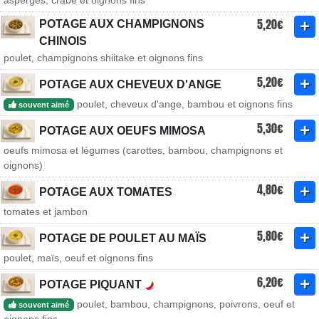
asperges, crabe et oignons fins
5,20€
POTAGE AUX CHAMPIGNONS
CHINOIS
poulet, champignons shiitake et oignons fins
5,20€
POTAGE AUX CHEVEUX D'ANGE
poulet, cheveux d'ange, bambou et oignons fins
souvent aimé
5,30€
POTAGE AUX OEUFS MIMOSA
oeufs mimosa et légumes (carottes, bambou, champignons et
oignons)
4,80€
POTAGE AUX TOMATES
tomates et jambon
5,80€
POTAGE DE POULET AU MAÏS
poulet, maïs, oeuf et oignons fins
6,20€
POTAGE PIQUANT
poulet, bambou, champignons, poivrons, oeuf et
souvent aimé