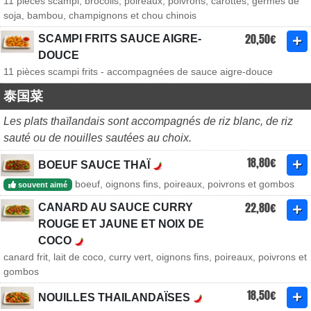
11 pièces scampi, brocolis, poireaux, poivrons, carottes, germes de
soja, bambou, champignons et chou chinois
20,50€
SCAMPI FRITS SAUCE AIGRE-
DOUCE
11 pièces scampi frits - accompagnées de sauce aigre-douce
泰国菜
Les plats thaïlandais sont accompagnés de riz blanc, de riz
sauté ou de nouilles sautées au choix.
18,80€
BOEUF SAUCE THAÏ
boeuf, oignons fins, poireaux, poivrons et gombos
souvent aimé
22,80€
CANARD AU SAUCE CURRY
ROUGE ET JAUNE ET NOIX DE
COCO
canard frit, lait de coco, curry vert, oignons fins, poireaux, poivrons et
gombos
18,50€
NOUILLES THAILANDAÏSES