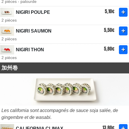
2 pièces - palourde
5,10€
NIGIRI POULPE
2 pièces
5,50€
NIGIRI SAUMON
2 pièces
5,80€
NIGIRI THON
2 pièces
加州卷
Les california sont accompagnés de sauce soja salée, de
gingembre et de wasabi.
13,80€
CALIFORNIA CLIMAX