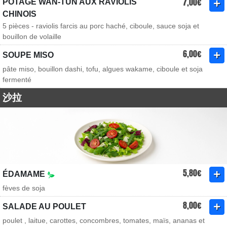
7,00€
POTAGE WAN-TUN AUX RAVIOLIS
CHINOIS
5 pièces - raviolis farcis au porc haché, ciboule, sauce soja et
bouillon de volaille
6,00€
SOUPE MISO
pâte miso, bouillon dashi, tofu, algues wakame, ciboule et soja
fermenté
沙拉
5,80€
ÉDAMAME
fèves de soja
8,00€
SALADE AU POULET
poulet , laitue, carottes, concombres, tomates, maïs, ananas et