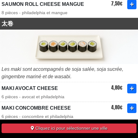
7,50€
SAUMON ROLL CHEESE MANGUE
8 pièces - philadelphia et mangue
太卷
Les maki sont accompagnés de soja salée, soja sucrée,
gingembre mariné et de wasabi.
4,80€
MAKI AVOCAT CHEESE
6 pièces - avocat et philadelphia
4,80€
MAKI CONCOMBRE CHEESE
6 pièces - concombre et philadelphia
5,80€
MAKI POULET
Cliquez ici pour sélectionner une ville
6 pièces