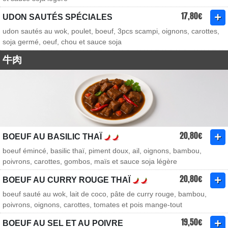
17,80€
UDON SAUTÉS SPÉCIALES
udon sautés au wok, poulet, boeuf, 3pcs scampi, oignons, carottes,
soja germé, oeuf, chou et sauce soja
牛肉
20,80€
BOEUF AU BASILIC THAÏ
boeuf émincé, basilic thaï, piment doux, ail, oignons, bambou,
poivrons, carottes, gombos, maïs et sauce soja légère
20,80€
BOEUF AU CURRY ROUGE THAÏ
boeuf sauté au wok, lait de coco, pâte de curry rouge, bambou,
poivrons, oignons, carottes, tomates et pois mange-tout
19,50€
BOEUF AU SEL ET AU POIVRE