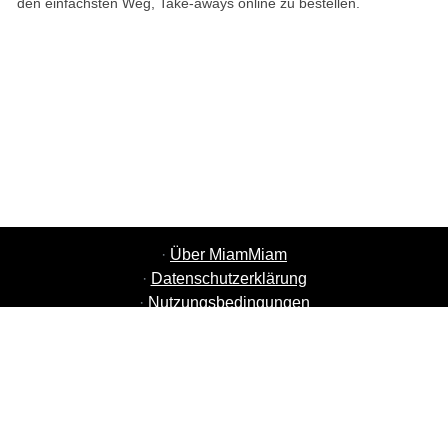
den einfachsten Weg, Take-aways online zu bestellen.
·
Über MiamMiam
·
Datenschutzerklärung
·
Nutzungsbedingungen
·
MiamMiam Jobs
·
Restaurant hinzufügen
·
Freunde einladen
·
Liste aller Städte
·
Help Chat