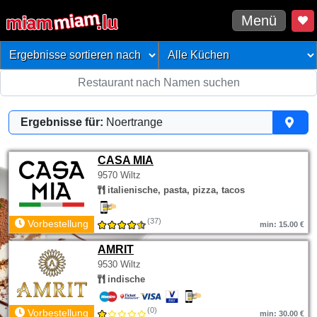
Menü
Ergebnisse für:
Noertrange
CASA MIA
9570 Wiltz
italienische, pasta, pizza, tacos
(37)
Vorbestellung
min: 15.00 €
AMRIT
9530 Wiltz
indische
(0)
Vorbestellung
min: 30.00 €