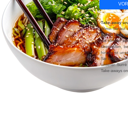
VOR
Take-away und
Wenn Sie auf d
Menüs oben an,
Sie können au
überprüfen, be
hinaus ist uns
Sie telefonisc
unserer Surré
Take-aways onl