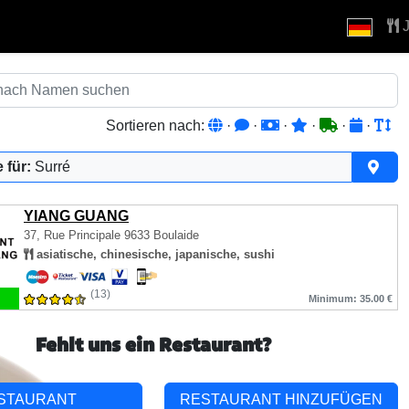
J
Sortieren nach:
·
·
·
·
·
·
 für:
Surré
YIANG GUANG
37, Rue Principale
9633 Boulaide
asiatische, chinesische, japanische, sushi
(13)
Minimum: 35.00 €
Fehlt uns ein Restaurant?
STAURANT
RESTAURANT HINZUFÜGEN