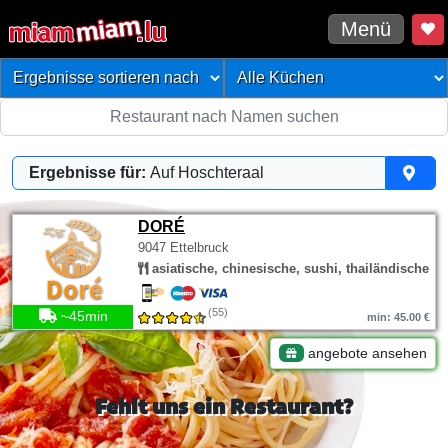
Menü
Ergebnisse für:
Auf Hoschteraal
DORÉ
9047 Ettelbruck
asiatische, chinesische, sushi, thailändische
(55)
~45min
min: 45.00 €
angebote ansehen
Fehlt uns ein Restaurant?