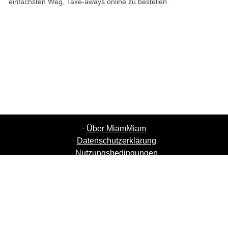
einfachsten Weg, Take-aways online zu bestellen.
·
Über MiamMiam
·
Datenschutzerklärung
·
Nutzungsbedingungen
·
MiamMiam Jobs
·
Restaurant hinzufügen
·
Freunde einladen
·
Liste aller Städte
·
Courier Portal