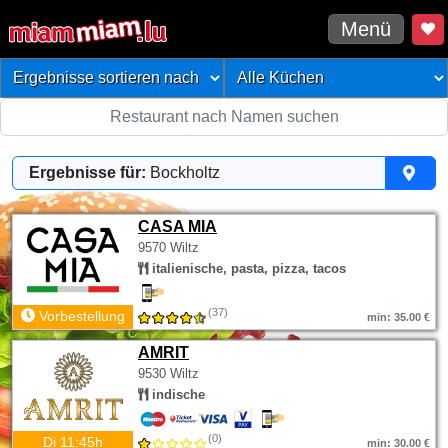
Menü
Ergebnisse für:
Bockholtz
CASA MIA
9570 Wiltz
italienische, pasta, pizza, tacos
(37)
Vorbestellung
min: 35.00 €
AMRIT
9530 Wiltz
indische
(0)
Di 11:45h
min: 30.00 €