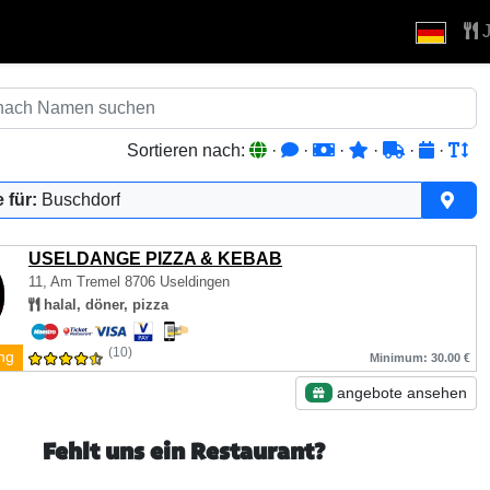
J
Sortieren nach:
·
·
·
·
·
·
 für:
Buschdorf
USELDANGE PIZZA & KEBAB
11, Am Tremel
8706 Useldingen
halal, döner, pizza
(10)
ng
Minimum: 30.00 €
angebote ansehen
Fehlt uns ein Restaurant?