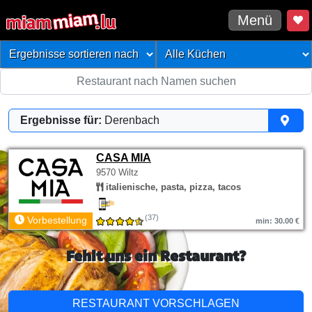
Menü
Ergebnisse für:
Derenbach
CASA MIA
9570 Wiltz
italienische, pasta, pizza, tacos
(37)
Vorbestellung
min: 30.00 €
Fehlt uns ein Restaurant?
RESTAURANT VORSCHLAGEN