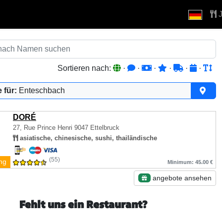
J
Sortieren nach:
·
·
·
·
·
·
 für:
Enteschbach
DORÉ
27, Rue Prince Henri
9047 Ettelbruck
asiatische, chinesische, sushi, thailändische
(55)
ng
Minimum: 45.00 €
angebote ansehen
Fehlt uns ein Restaurant?