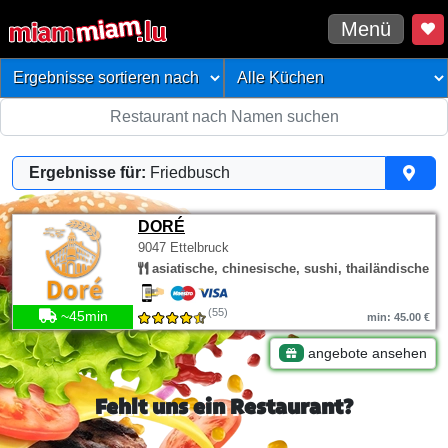
Menü
Ergebnisse für:
Friedbusch
DORÉ
9047 Ettelbruck
asiatische, chinesische, sushi, thailändische
(55)
~45min
min: 45.00 €
angebote ansehen
Fehlt uns ein Restaurant?