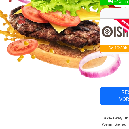
~45min
Do 10:30h
RE
VOR
Take-away und
Wenn Sie auf 