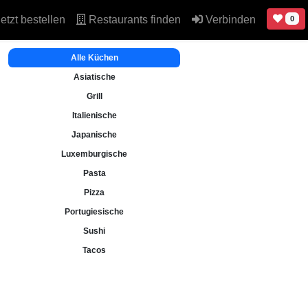
etzt bestellen
Restaurants finden
Verbinden
0
Alle Küchen
Asiatische
Grill
Italienische
Japanische
Luxemburgische
Pasta
Pizza
Portugiesische
Sushi
Tacos