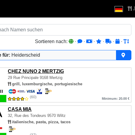
J
Sortieren nach:
·
·
·
·
·
·
 für:
Heiderscheid
CHEZ NUNO 2 MERTZIG
29 Rue Principale
9168 Mertzig
grill, luxemburgische, portugiesische
(60)
Minimum: 20.00 €
CASA MIA
32, Rue des Tondeurs
9570 Wiltz
italienische, pasta, pizza, tacos