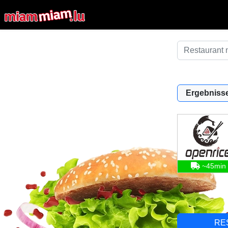
Ergebnisse
~45min
RE