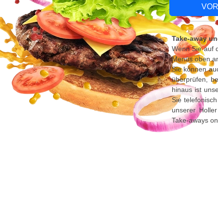
VOR
Take-away und
Wenn Sie auf d
Menüs oben an,
Sie können au
überprüfen, be
hinaus ist uns
Sie telefonisc
unserer Holle
Take-aways onl