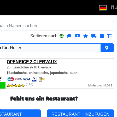
J
Sortieren nach:
·
·
·
·
·
·
 für:
Holler
OPENRICE 2 CLERVAUX
26, Grand-Rue
9710 Clervaux
asiatische, chinesische, japanische, sushi
(113)
Minimum: 40.00 €
Fehlt uns ein Restaurant?
STAURANT
RESTAURANT HINZUFÜGEN