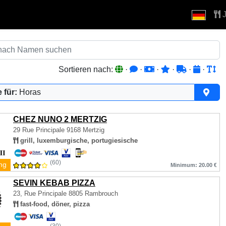
J
Sortieren nach:
·
·
·
·
·
·
 für:
Horas
CHEZ NUNO 2 MERTZIG
29 Rue Principale
9168 Mertzig
grill, luxemburgische, portugiesische
(60)
ng
Minimum: 20.00 €
SEVIN KEBAB PIZZA
23, Rue Principale
8805 Rambrouch
fast-food, döner, pizza