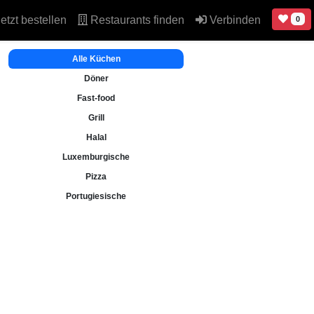
etzt bestellen
Restaurants finden
Verbinden
0
Alle Küchen
Döner
Fast-food
Grill
Halal
Luxemburgische
Pizza
Portugiesische