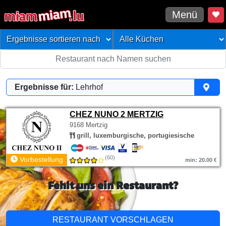
Menü
Ergebnisse für:
Lehrhof
CHEZ NUNO 2 MERTZIG
9168 Mertzig
grill, luxemburgische, portugiesische
(60)
Vorbestellung
min: 20.00 €
Fehlt uns ein Restaurant?
RESTAURANT VORSCHLAGEN