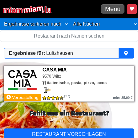
Menü
Ergebnisse für:
Lultzhausen
CASA MIA
9570 Wiltz
italienische, pasta, pizza, tacos
(37)
Vorbestellung
min: 35.00 €
Fehlt uns ein Restaurant?
RESTAURANT VORSCHLAGEN