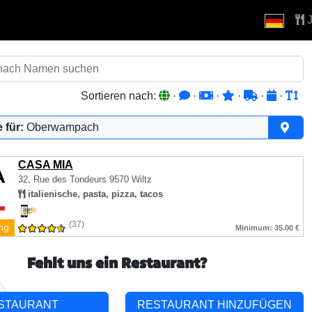
J
Sortieren nach:
·
·
·
·
·
·
 für:
Oberwampach
CASA MIA
32, Rue des Tondeurs
9570 Wiltz
italienische, pasta, pizza, tacos
(37)
ng
Minimum: 35.00 €
Fehlt uns ein Restaurant?
STAURANT
RESTAURANT HINZUFÜGEN