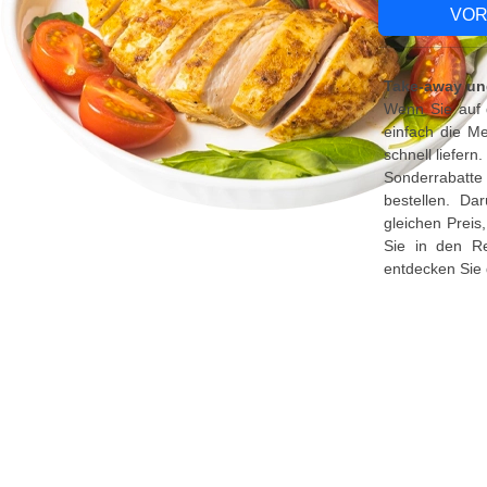
VOR
Take-away un
Wenn Sie auf 
einfach die Me
schnell liefer
Sonderrabatte
bestellen. Da
gleichen Preis
Sie in den R
entdecken Sie 