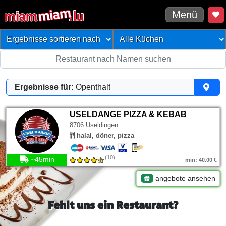
Menü
Ergebnisse für:
Openthalt
USELDANGE PIZZA & KEBAB
8706 Useldingen
halal, döner, pizza
(10)
~45min
min: 40.00 €
angebote ansehen
Fehlt uns ein Restaurant?