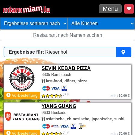
Menü
Ergebnisse für:
Riesenhof
SEVIN KEBAB PIZZA
8805 Rambrouch
fast-food, döner, pizza
(30)
Vorbestellung
min: 30.00 €
YIANG GUANG
9633 Boulaide
asiatische, chinesische, japanische, sushi
(13)
Vorbestellung
min: 70.00 €