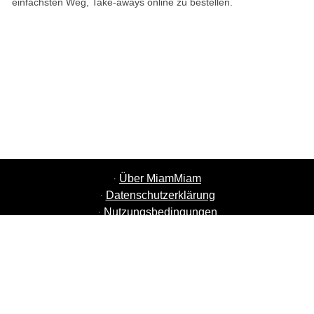
einfachsten Weg, Take-aways online zu bestellen.
·
Über MiamMiam
·
Datenschutzerklärung
·
Nutzungsbedingungen
·
MiamMiam Jobs
·
Restaurant hinzufügen
·
Freunde einladen
·
Liste aller Städte
·
Help Chat