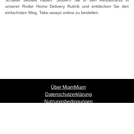
Schalter bestellt haben. Stöbern Sie in den Restaurants in
unserer Roder Home Delivery Rubrik und entdecken Sie den
einfachsten Weg, Take-aways online zu bestellen.
·
Über MiamMiam
·
Datenschutzerklärung
·
Nutzungsbedingungen
·
MiamMiam Jobs
·
Restaurant hinzufügen
·
Freunde einladen
·
Liste aller Städte