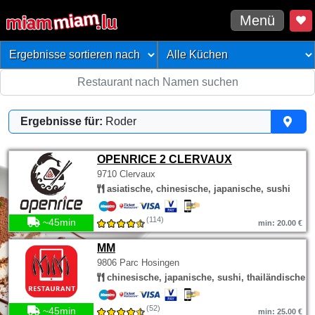
Menü
Ergebnisse für:
Roder
OPENRICE 2 CLERVAUX
9710 Clervaux
asiatische, chinesische, japanische, sushi
(114)
~45min
min: 20.00 €
MM
9806 Parc Hosingen
chinesische, japanische, sushi, thailändische
(52)
~45min
min: 25.00 €