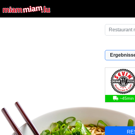
Ergebnisse
~45min
RE