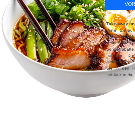
VOR
Take-away un
Wenn Sie auf 
einfach die Me
schnell liefer
Sonderrabatte
bestellen. Da
gleichen Preis
Sie in den R
entdecken Sie 