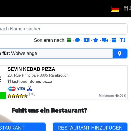
J
Sortieren nach:
·
·
·
·
·
·
 für:
Wolwelange
SEVIN KEBAB PIZZA
23, Rue Principale
8805 Rambrouch
fast-food, döner, pizza
(30)
Minimum: 40.00 €
Fehlt uns ein Restaurant?
STAURANT
RESTAURANT HINZUFÜGEN