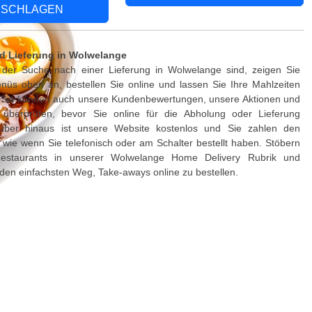
SCHLAGEN
d Lieferung in Wolwelange
der Suche nach einer Lieferung in Wolwelange sind, zeigen Sie
nüs oben an, bestellen Sie online und lassen Sie Ihre Mahlzeiten
n. Sie können auch unsere Kundenbewertungen, unsere Aktionen und
 überprüfen, bevor Sie online für die Abholung oder Lieferung
rüber hinaus ist unsere Website kostenlos und Sie zahlen den
, wie wenn Sie telefonisch oder am Schalter bestellt haben. Stöbern
estaurants in unserer Wolwelange Home Delivery Rubrik und
den einfachsten Weg, Take-aways online zu bestellen.