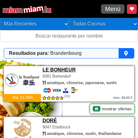
Menú
Resultados para:
Brandenbourg
LE BONHEUR
9381 Bettendorf
asiatique, chinoise, japonaise, sushi
(69)
Vie 11:00h
min: 40.00 €
mostrar ofertas
DORÉ
9047 Ettelbruck
asiatique, chinoise, sushi, thaïlandaise