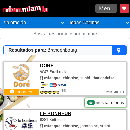
Menú
Resultados para:
Brandenbourg
DORÉ
9047 Ettelbruck
asiatique, chinoise, sushi, thaïlandaise
(55)
preorden
min: 40.00 €
mostrar ofertas
LE BONHEUR
9381 Bettendorf
asiatique, chinoise, japonaise, sushi