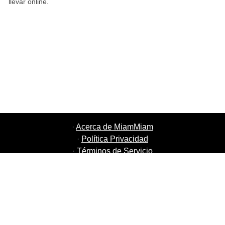
llevar online.
·
Acerca de MiamMiam
·
Política Privacidad
·
Términos de Servicio
·
MiamMiam Empleos
·
Añada su restaurante
·
Recomiende Amigos
·
Listado de todas las ciudades
·
Courier Portal