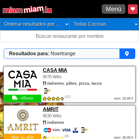
Menú
Resultados para:
Noertrange
CASA MIA
9570 Wiltz
italienne, pâtes, pizza, tacos
(37)
~45min
min: 15.00 €
AMRIT
9530 Wiltz
indienne
(0)
Mar 11:45h
min: 30.00 €