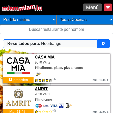
Menú
Resultados para:
Noertrange
CASA MIA
9570 Wiltz
italienne, pâtes, pizza, tacos
(37)
preorden
min: 15.00 €
AMRIT
9530 Wiltz
indienne
(0)
Mar 11:45h
min: 30.00 €