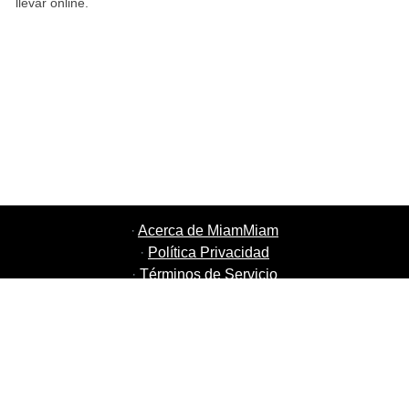
llevar online.
·
Acerca de MiamMiam
·
Política Privacidad
·
Términos de Servicio
·
MiamMiam Empleos
·
Añada su restaurante
·
Recomiende Amigos
·
Listado de todas las ciudades
·
Courier Portal