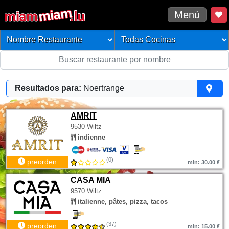
Menú
Resultados para:
Noertrange
AMRIT
9530 Wiltz
indienne
(0)
preorden
min: 30.00 €
CASA MIA
9570 Wiltz
italienne, pâtes, pizza, tacos
(37)
preorden
min: 15.00 €