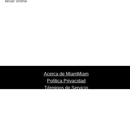
llevar online.
·
Acerca de MiamMiam
·
Política Privacidad
·
Términos de Servicio
·
MiamMiam Empleos
·
Añada su restaurante
·
Recomiende Amigos
·
Listado de todas las ciudades
·
Chat Ayuda