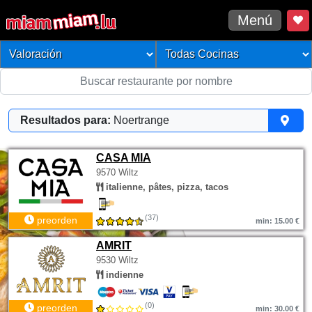
Menú
Resultados para:
Noertrange
CASA MIA
9570 Wiltz
italienne, pâtes, pizza, tacos
(37)
preorden
min: 15.00 €
AMRIT
9530 Wiltz
indienne
(0)
preorden
min: 30.00 €