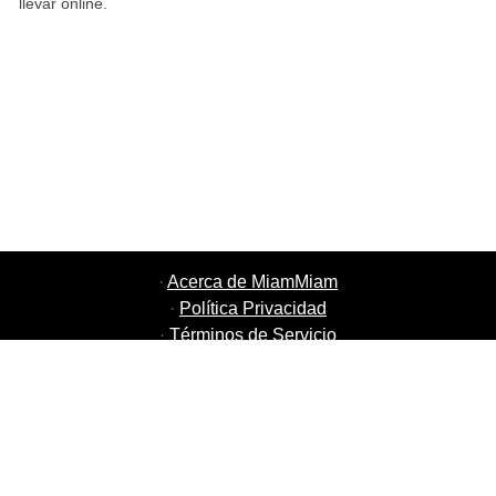
llevar online.
·
Acerca de MiamMiam
·
Política Privacidad
·
Términos de Servicio
·
MiamMiam Empleos
·
Añada su restaurante
·
Recomiende Amigos
·
Listado de todas las ciudades
·
Chat Ayuda