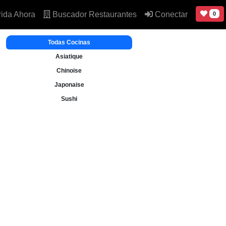
ida Ahora
Buscador Restaurantes
Conectar
0
Todas Cocinas
Asiatique
Chinoise
Japonaise
Sushi