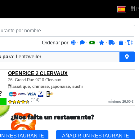
P
Ordenar por:
·
·
·
·
·
·
 para:
Lentzweiler
OPENRICE 2 CLERVAUX
26, Grand-Rue
9710 Clervaux
asiatique, chinoise, japonaise, sushi
(114)
mínimo: 20.00 €
¿Nos falta un restaurante?
UN RESTAURANTE
AÑADIR UN RESTAURANTE