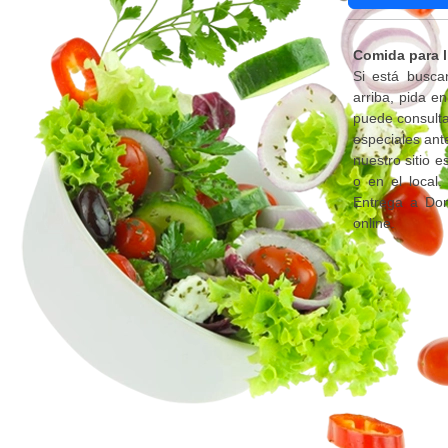
Comida para l
Si está busca
arriba, pida e
puede consulta
especiales ant
nuestro sitio 
o en el local
Entrega a Dom
online.