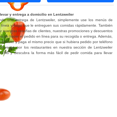
levar y entrega a domicilio en Lentzweiler
ndo una entrega de Lentzweiler, simplemente use los menús de
n línea y haga que le entreguen sus comidas rápidamente. También
r nuestras reseñas de clientes, nuestras promociones y descuentos
es de hacer el pedido en línea para su recogida o entrega. Además,
es gratuito y paga el mismo precio que si hubiera pedido por teléfono
. Navegue por los restaurantes en nuestra sección de Lentzweiler
icilio y descubra la forma más fácil de pedir comida para llevar