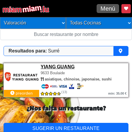
Menú
Resultados para:
Surré
YIANG GUANG
9633 Boulaide
asiatique, chinoise, japonaise, sushi
(13)
preorden
min: 35.00 €
¿Nos falta un restaurante?
SUGERIR UN RESTAURANTE